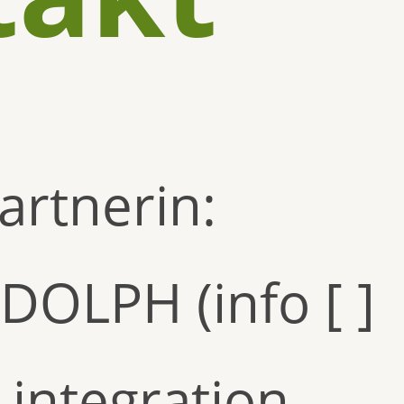
rtnerin:
DOLPH (info [ ]
 integration –