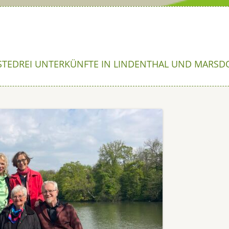
Skip
to
content
STE
DREI UNTERKÜNFTE IN LINDENTHAL UND MARSD
FEST 2024
CHTSFEST 2024
FEST 2023